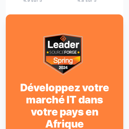
4.9 sur 5
4.8 sur 5
Développez votre
marché IT dans
votre pays en
Afrique